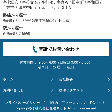
字七日市
/
字公文名
/
字行永
/
字倉谷
/
田中町
/
字和田
/
字吉野
/
溝尻中町
/
字余部下
/
字引土新
路線から探す
舞鶴線
/
京都丹後鉄道宮舞線
/
小浜線
駅から探す
西舞鶴
/
東舞鶴
電話でお問い合わせ
営業時間：
9:00～6:00（日曜日 9:00～5:00）
定休日：
水曜日・祝日
ホーム
会社概要
お問い合わせ
物件リクエスト
プライバシーポリシー
利用規約
アクセスマップ
PCサイト
Copyright(c) 株式会社住建ネット All rights reserved.