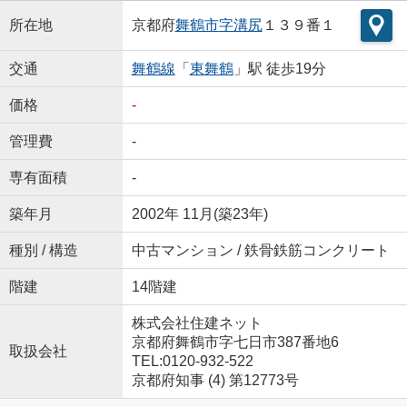
所在地
京都府
舞鶴市
字溝尻
１３９番１
交通
舞鶴線
「
東舞鶴
」駅 徒歩19分
価格
-
管理費
-
専有面積
-
築年月
2002年 11月(築23年)
種別 / 構造
中古マンション / 鉄骨鉄筋コンクリート
階建
14階建
株式会社住建ネット
京都府舞鶴市字七日市387番地6
取扱会社
TEL:0120-932-522
京都府知事 (4) 第12773号