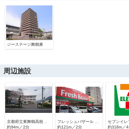
ジーステージ舞鶴東
周辺施設
京都府立東舞鶴高校浮島分校
フレッシュバザール 舞鶴浮島店
約94m／2分
約121m／2分
約318m／