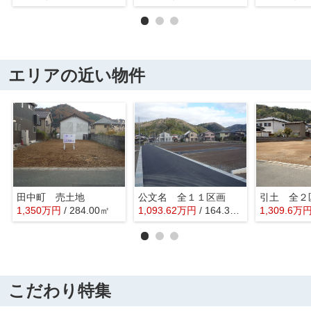
エリアの近い物件
田中町 売土地
公文名 全１１区画
引土 全２
1,350
万
円
/ 284.00㎡
1,093.62
万
円
/ 164.35㎡
1,309.6
万
こだわり特集