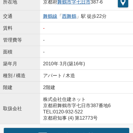
所在地
京都府
舞鶴市
字七日市
387-6
交通
舞鶴線
「
西舞鶴
」駅 徒歩22分
賃料
-
管理費等
-
面積
-
築年月
2010年 3月(築16年)
種別 / 構造
アパート / 木造
階建
2階建
株式会社住建ネット
京都府舞鶴市字七日市387番地6
取扱会社
TEL:0120-932-522
京都府知事 (4) 第12773号