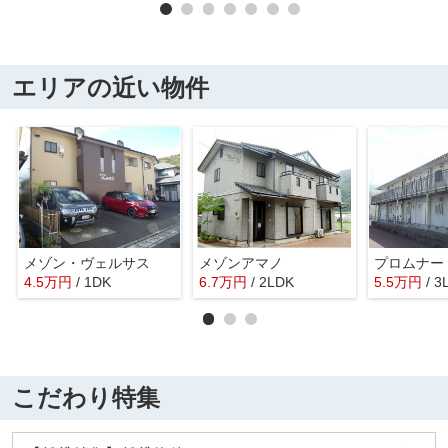
エリアの近い物件
メゾン・ヴェルサス
メゾンアマノ
プロムナー
4.5
万
円
/ 1DK
6.7
万
円
/ 2LDK
5.5
万
円
/ 3
こだわり特集