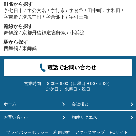
町名から探す
字七日市
/
字公文名
/
字行永
/
字倉谷
/
田中町
/
字和田
/
字吉野
/
溝尻中町
/
字余部下
/
字引土新
路線から探す
舞鶴線
/
京都丹後鉄道宮舞線
/
小浜線
駅から探す
西舞鶴
/
東舞鶴
電話でお問い合わせ
営業時間：
9:00～6:00（日曜日 9:00～5:00）
定休日：
水曜日・祝日
ホーム
会社概要
お問い合わせ
物件リクエスト
プライバシーポリシー
利用規約
アクセスマップ
PCサイト