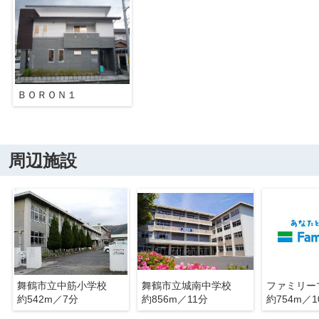
ＢＯＲＯＮ１
周辺施設
舞鶴市立中筋小学校
舞鶴市立城南中学校
約542m／7分
約856m／11分
約754m／1