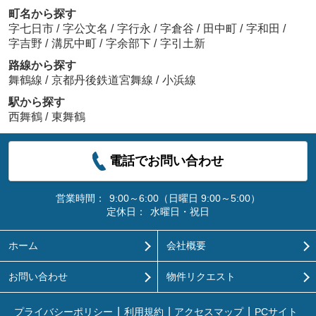
町名から探す
字七日市
/
字公文名
/
字行永
/
字倉谷
/
田中町
/
字和田
/
字吉野
/
溝尻中町
/
字余部下
/
字引土新
路線から探す
舞鶴線
/
京都丹後鉄道宮舞線
/
小浜線
駅から探す
西舞鶴
/
東舞鶴
電話でお問い合わせ
営業時間：
9:00～6:00（日曜日 9:00～5:00）
定休日：
水曜日・祝日
ホーム
会社概要
お問い合わせ
物件リクエスト
プライバシーポリシー
利用規約
アクセスマップ
PCサイト