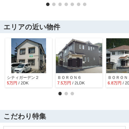
エリアの近い物件
シティガーデン２
ＢＯＲＯＮ６
ＢＯＲＯＮ
5
万
円
/ 2DK
7.5
万
円
/ 2LDK
6.8
万
円
/ 2
こだわり特集