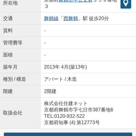
所在地
３
交通
舞鶴線
「
西舞鶴
」駅 徒歩20分
賃料
-
管理費等
-
面積
-
築年月
2013年 4月(築13年)
種別 / 構造
アパート / 木造
階建
2階建
株式会社住建ネット
京都府舞鶴市字七日市387番地6
取扱会社
TEL:0120-932-522
京都府知事 (4) 第12773号