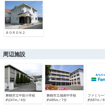
ＢＯＲＯＮ２
周辺施設
舞鶴市立中筋小学校
舞鶴市立城南中学校
約247m／4分
約485m／7分
約587m／