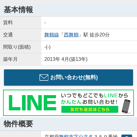
基本情報
賃料
-
交通
舞鶴線
「
西舞鶴
」駅 徒歩20分
間取り(面積)
-(-)
築年月
2013年 4月(築13年)
お問い合わせ(無料)
物件概要
京都府
舞鶴市
字公文名
３５９番地