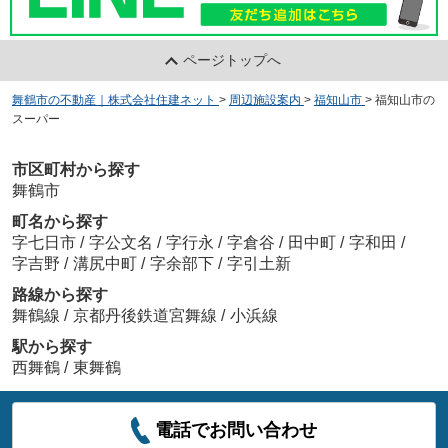
ページトップへ
舞鶴市の不動産｜株式会社住建ネット
>
周辺施設案内
>
福知山市
>
福知山市の
スーパー
市区町村から探す
舞鶴市
町名から探す
字七日市
/
字公文名
/
字行永
/
字倉谷
/
田中町
/
字和田
/
字吉野
/
溝尻中町
/
字余部下
/
字引土新
路線から探す
舞鶴線
/
京都丹後鉄道宮舞線
/
小浜線
駅から探す
西舞鶴
/
東舞鶴
電話でお問い合わせ