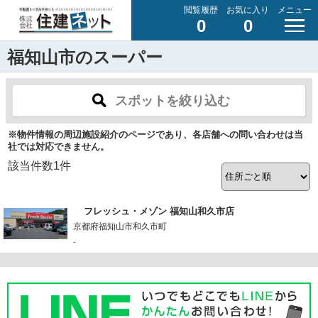
閲覧履歴
お気に入り
メニュー
0
0
福知山市のスーパー
スポットを絞り込む
※物件情報の周辺施設紹介のページであり、各店舗への問い合わせは当
社では対応できません。
該当件数
1
件
フレッシュ・メゾン 福知山和久市店
京都府福知山市和久市町
-