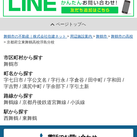
ページトップへ
舞鶴市の不動産｜株式会社住建ネット
>
周辺施設案内
>
舞鶴市
>
舞鶴市の高校
>
京都府立東舞鶴高校浮島分校
市区町村から探す
舞鶴市
町名から探す
字七日市
/
字公文名
/
字行永
/
字倉谷
/
田中町
/
字和田
/
字吉野
/
溝尻中町
/
字余部下
/
字引土新
路線から探す
舞鶴線
/
京都丹後鉄道宮舞線
/
小浜線
駅から探す
西舞鶴
/
東舞鶴