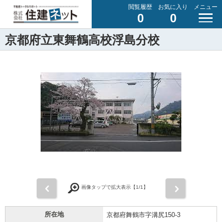
閲覧履歴
お気に入り
メニュー
0
0
京都府立東舞鶴高校浮島分校
前
次
画像タップで拡大表示【
1
/1】
所在地
京都府舞鶴市字溝尻150-3