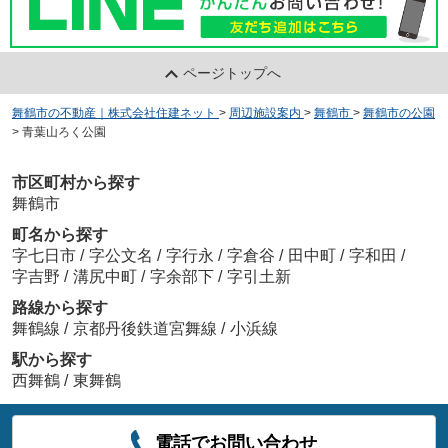
ページトップへ
舞鶴市の不動産｜株式会社住建ネット
>
周辺施設案内
>
舞鶴市
>
舞鶴市の公園
>
青葉山ろく公園
市区町村から探す
舞鶴市
町名から探す
字七日市
/
字公文名
/
字行永
/
字倉谷
/
田中町
/
字和田
/
字吉野
/
溝尻中町
/
字余部下
/
字引土新
路線から探す
舞鶴線
/
京都丹後鉄道宮舞線
/
小浜線
駅から探す
西舞鶴
/
東舞鶴
電話でお問い合わせ