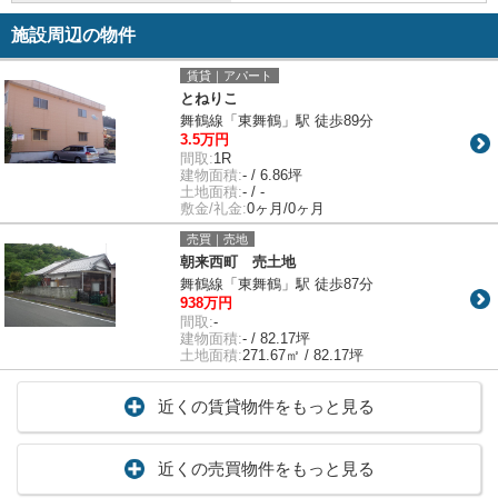
施設周辺の物件
賃貸｜アパート
とねりこ
舞鶴線「東舞鶴」駅 徒歩89分
3.5万円
間取:
1R
建物面積:
- / 6.86坪
土地面積:
- / -
敷金/礼金:
0ヶ月/0ヶ月
売買｜売地
朝来西町 売土地
舞鶴線「東舞鶴」駅 徒歩87分
938万円
間取:
-
建物面積:
- / 82.17坪
土地面積:
271.67㎡ / 82.17坪
近くの賃貸物件をもっと見る
近くの売買物件をもっと見る