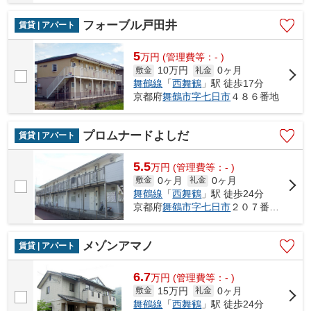
フォーブル戸田井
賃貸 | アパート
5
万
円
(管理費等：- )
10万円
0ヶ月
敷金
礼金
舞鶴線
「
西舞鶴
」駅 徒歩17分
京都府
舞鶴市
字七日市
４８６番地
プロムナードよしだ
賃貸 | アパート
5.5
万
円
(管理費等：- )
0ヶ月
0ヶ月
敷金
礼金
舞鶴線
「
西舞鶴
」駅 徒歩24分
京都府
舞鶴市
字七日市
２０７番地３
メゾンアマノ
賃貸 | アパート
6.7
万
円
(管理費等：- )
15万円
0ヶ月
敷金
礼金
舞鶴線
「
西舞鶴
」駅 徒歩24分