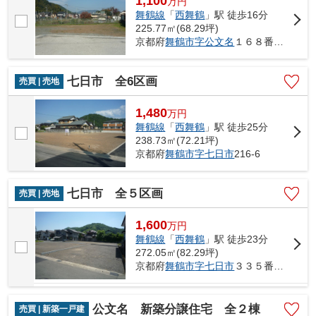
1,100
万
円
舞鶴線
「
西舞鶴
」駅 徒歩16分
225.77㎡(68.29坪)
京都府
舞鶴市
字公文名
１６８番３・他
七日市 全6区画
売買 | 売地
1,480
万
円
舞鶴線
「
西舞鶴
」駅 徒歩25分
238.73㎡(72.21坪)
京都府
舞鶴市
字七日市
216-6
七日市 全５区画
売買 | 売地
1,600
万
円
舞鶴線
「
西舞鶴
」駅 徒歩23分
272.05㎡(82.29坪)
京都府
舞鶴市
字七日市
３３５番・他
公文名 新築分譲住宅 全２棟
売買 | 新築一戸建