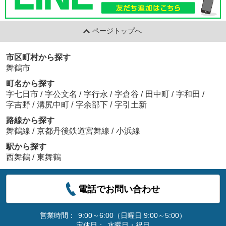
ページトップへ
市区町村から探す
舞鶴市
町名から探す
字七日市
/
字公文名
/
字行永
/
字倉谷
/
田中町
/
字和田
/
字吉野
/
溝尻中町
/
字余部下
/
字引土新
路線から探す
舞鶴線
/
京都丹後鉄道宮舞線
/
小浜線
駅から探す
西舞鶴
/
東舞鶴
電話でお問い合わせ
営業時間：
9:00～6:00（日曜日 9:00～5:00）
定休日：
水曜日・祝日