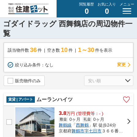
閲覧履歴
お気に入り
メニュー
0
0
ゴダイドラッグ 西舞鶴店の周辺物件一
覧
36
10
1～30
該当物件数
件
空き数
件
件を表示
変更
絞り込み条件：
なし
販売物件のみ
ムーランハイツ
賃貸 | アパート
3.8
万
円
(管理費等：- )
0ヶ月
0ヶ月
敷金
礼金
舞鶴線
「
西舞鶴
」駅 徒歩24分
京都府
舞鶴市
字七日市
３６６番地１