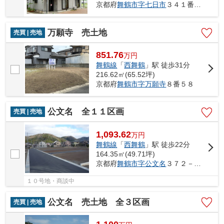
京都府
舞鶴市
字七日市
３４１番地１
万願寺 売土地
売買 | 売地
851.76
万
円
舞鶴線
「
西舞鶴
」駅 徒歩31分
216.62㎡(65.52坪)
京都府
舞鶴市
字万願寺
８番５８
公文名 全１１区画
売買 | 売地
1,093.62
万
円
舞鶴線
「
西舞鶴
」駅 徒歩22分
164.35㎡(49.71坪)
京都府
舞鶴市
字公文名
３７２－１・他
１０号地・商談中
公文名 売土地 全３区画
売買 | 売地