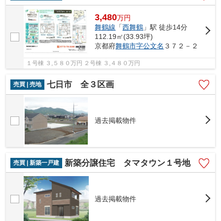
3,480
万
円
舞鶴線
「
西舞鶴
」駅 徒歩14分
112.19㎡(33.93坪)
京都府
舞鶴市
字公文名
３７２－２
１号棟 ３,５８０万円 ２号棟 ３,４８０万円
七日市 全３区画
売買 | 売地
過去掲載物件
新築分譲住宅 タマタウン１号地
売買 | 新築一戸建
過去掲載物件