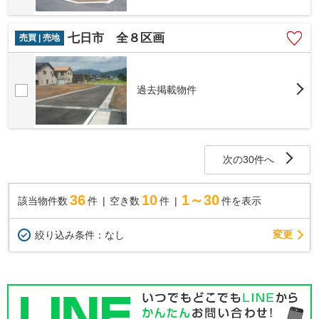
七日市 全８区画
売買 | 売地
過去掲載物件
次の30件へ
36
10
1～30
該当物件数
件
空き数
件
件を表示
変更
絞り込み条件：
なし