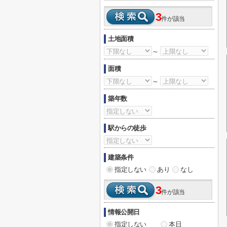
3
件が該当
土地面積
～
面積
～
築年数
駅からの徒歩
建築条件
指定しない
あり
なし
3
件が該当
情報公開日
指定しない
本日