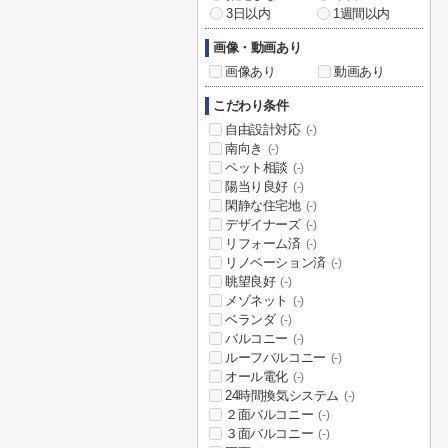
3日以内
1週間以内
画像・動画あり
画像あり
動画あり
こだわり条件
自由設計対応
(-)
南向き
(-)
ペット相談
(-)
陽当り良好
(-)
閑静な住宅地
(-)
デザイナーズ
(-)
リフォーム済
(-)
リノベーション済
(-)
眺望良好
(-)
メゾネット
(-)
ベランダ
(-)
バルコニー
(-)
ルーフバルコニー
(-)
オール電化
(-)
24時間換気システム
(-)
２面バルコニー
(-)
３面バルコニー
(-)