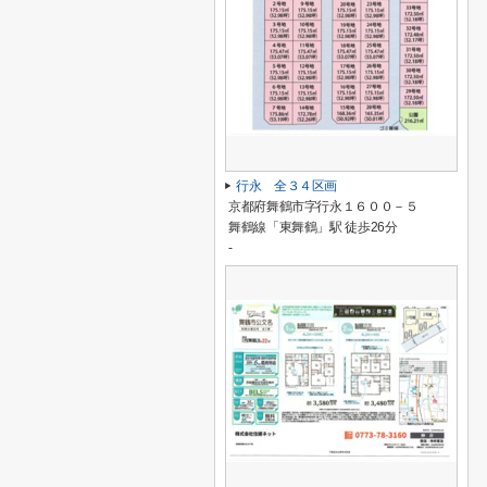
行永 全３４区画
京都府舞鶴市字行永１６００－５
舞鶴線「東舞鶴」駅 徒歩26分
-