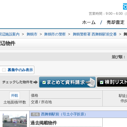
営業時間：
9:00～6:00
周辺施設案内
>
舞鶴市
>
舞鶴市の警察
>
舞鶴警察署 西舞鶴駅前交番
>
周辺物件
並び順：
募集中のみ表示
外観
価格
駅徒
停
交通 / 所在地
土地面積/坪数
西舞鶴駅前（引土小字折原）
売地
過去掲載物件