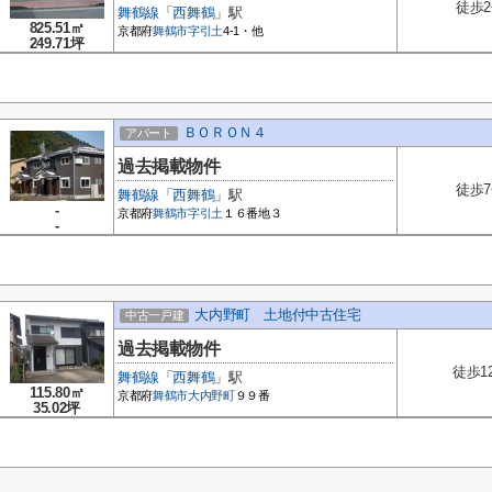
徒歩
舞鶴線
「
西舞鶴
」駅
825.51㎡
京都府
舞鶴市
字引土
4-1・他
249.71坪
ＢＯＲＯＮ４
アパート
過去掲載物件
徒歩
舞鶴線
「
西舞鶴
」駅
-
京都府
舞鶴市
字引土
１６番地３
-
大内野町 土地付中古住宅
中古一戸建
過去掲載物件
徒歩1
舞鶴線
「
西舞鶴
」駅
115.80㎡
京都府
舞鶴市
大内野町
９９番
35.02坪