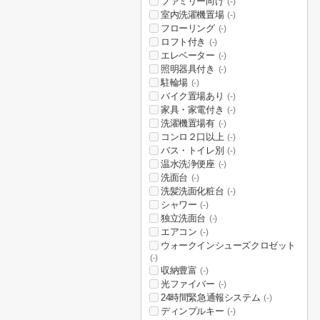
ファミリー向け
(-)
室内洗濯機置場
(-)
フローリング
(-)
ロフト付き
(-)
エレベーター
(-)
照明器具付き
(-)
駐輪場
(-)
バイク置場あり
(-)
家具・家電付き
(-)
洗濯機置場有
(-)
コンロ２口以上
(-)
バス・トイレ別
(-)
温水洗浄便座
(-)
洗面台
(-)
洗髪洗面化粧台
(-)
シャワー
(-)
独立洗面台
(-)
エアコン
(-)
ウォークインシューズクロゼット
(-)
収納豊富
(-)
光ファイバー
(-)
24時間緊急通報システム
(-)
ディンプルキー
(-)