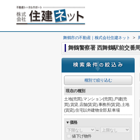
舞鶴市の不動産｜株式会社住建ネット
>
舞鶴警察署 西舞鶴駅前交番
種別で絞り込む
現在の種別
土地(売買),マンション(売買),戸建(売
買),賃貸,店舗(賃貸),事務所(賃貸),土地
(賃貸),住宅以外建物全部,駐車場
▼価格
～
値下げ物件