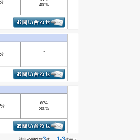
2分
400%
-
7分
-
60%
2分
200%
3
1-3
該当公開件数
件
件表示