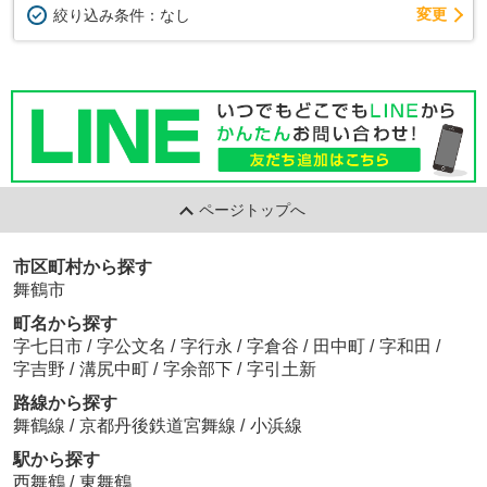
変更
絞り込み条件：
なし
ページトップへ
市区町村から探す
舞鶴市
町名から探す
字七日市
/
字公文名
/
字行永
/
字倉谷
/
田中町
/
字和田
/
字吉野
/
溝尻中町
/
字余部下
/
字引土新
路線から探す
舞鶴線
/
京都丹後鉄道宮舞線
/
小浜線
駅から探す
西舞鶴
/
東舞鶴