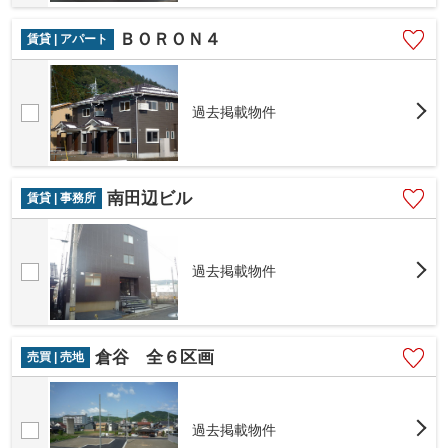
ＢＯＲＯＮ４
賃貸 | アパート
過去掲載物件
南田辺ビル
賃貸 | 事務所
過去掲載物件
倉谷 全６区画
売買 | 売地
過去掲載物件