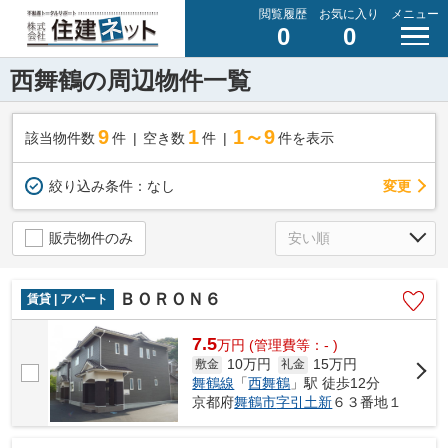
閲覧履歴
お気に入り
メニュー
0
0
西舞鶴の周辺物件一覧
9
1
1～9
該当物件数
件
空き数
件
件を表示
変更
絞り込み条件：
なし
販売物件のみ
ＢＯＲＯＮ６
賃貸 | アパート
7.5
万
円
(管理費等：- )
10万円
15万円
敷金
礼金
舞鶴線
「
西舞鶴
」駅 徒歩12分
京都府
舞鶴市
字引土新
６３番地１