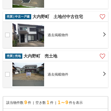
大内野町 土地付中古住宅
売買 | 中古一戸建
過去掲載物件
大内野町 売土地
売買 | 売地
過去掲載物件
9
1
1～9
該当物件数
件
空き数
件
件を表示