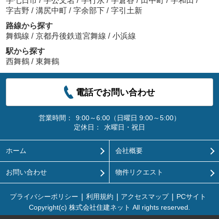
字七日市
/
字公文名
/
字行永
/
字倉谷
/
田中町
/
字和田
/
字吉野
/
溝尻中町
/
字余部下
/
字引土新
路線から探す
舞鶴線
/
京都丹後鉄道宮舞線
/
小浜線
駅から探す
西舞鶴
/
東舞鶴
電話でお問い合わせ
営業時間：
9:00～6:00（日曜日 9:00～5:00）
定休日：
水曜日・祝日
ホーム
会社概要
お問い合わせ
物件リクエスト
プライバシーポリシー
利用規約
アクセスマップ
PCサイト
Copyright(c) 株式会社住建ネット All rights reserved.