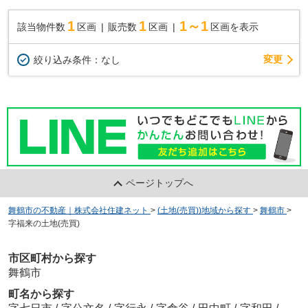
1
1
1～1
該当物件数
区画
販売数
区画
区画を表示
変更
絞り込み条件：
なし
ページトップへ
舞鶴市の不動産｜株式会社住建ネット
>
(土地(売買))地域から探す
>
舞鶴市
>
字福来の土地(売買)
市区町村から探す
舞鶴市
町名から探す