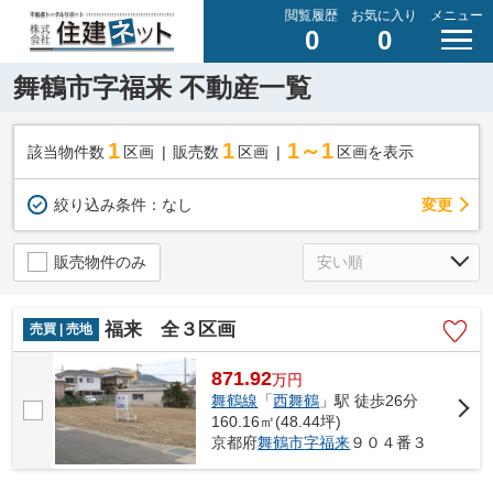
閲覧履歴
お気に入り
メニュー
0
0
舞鶴市字福来 不動産一覧
1
1
1～1
該当物件数
区画
販売数
区画
区画を表示
変更
絞り込み条件：
なし
販売物件のみ
福来 全３区画
売買 | 売地
871.92
万
円
舞鶴線
「
西舞鶴
」駅 徒歩26分
160.16㎡(48.44坪)
京都府
舞鶴市
字福来
９０４番３