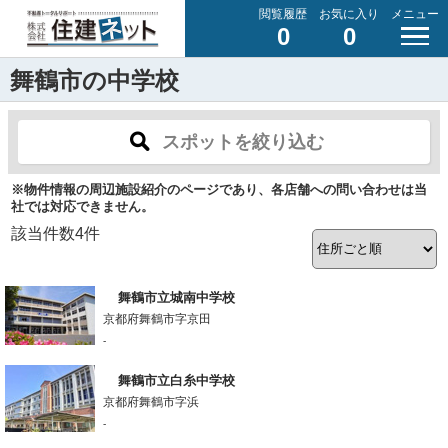
閲覧履歴
お気に入り
メニュー
0
0
舞鶴市の中学校
スポットを絞り込む
※物件情報の周辺施設紹介のページであり、各店舗への問い合わせは当
社では対応できません。
該当件数
4
件
舞鶴市立城南中学校
京都府舞鶴市字京田
-
舞鶴市立白糸中学校
京都府舞鶴市字浜
-