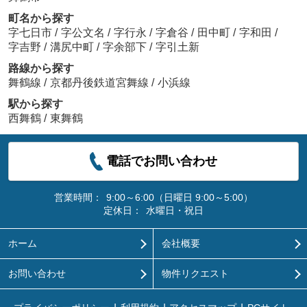
町名から探す
字七日市
/
字公文名
/
字行永
/
字倉谷
/
田中町
/
字和田
/
字吉野
/
溝尻中町
/
字余部下
/
字引土新
路線から探す
舞鶴線
/
京都丹後鉄道宮舞線
/
小浜線
駅から探す
西舞鶴
/
東舞鶴
電話でお問い合わせ
営業時間：
9:00～6:00（日曜日 9:00～5:00）
定休日：
水曜日・祝日
ホーム
会社概要
お問い合わせ
物件リクエスト