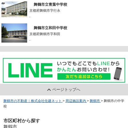
舞鶴市立青葉中学校
京都府舞鶴市字行永
-
舞鶴市立和田中学校
京都府舞鶴市字和田
-
ページトップへ
舞鶴市の不動産｜株式会社住建ネット
>
周辺施設案内
>
舞鶴市
>
舞鶴市の中学
校
市区町村から探す
舞鶴市