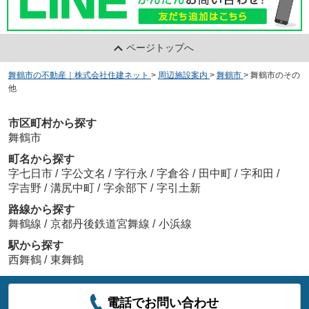
ページトップへ
舞鶴市の不動産｜株式会社住建ネット
>
周辺施設案内
>
舞鶴市
>
舞鶴市のその
他
市区町村から探す
舞鶴市
町名から探す
字七日市
/
字公文名
/
字行永
/
字倉谷
/
田中町
/
字和田
/
字吉野
/
溝尻中町
/
字余部下
/
字引土新
路線から探す
舞鶴線
/
京都丹後鉄道宮舞線
/
小浜線
駅から探す
西舞鶴
/
東舞鶴
電話でお問い合わせ