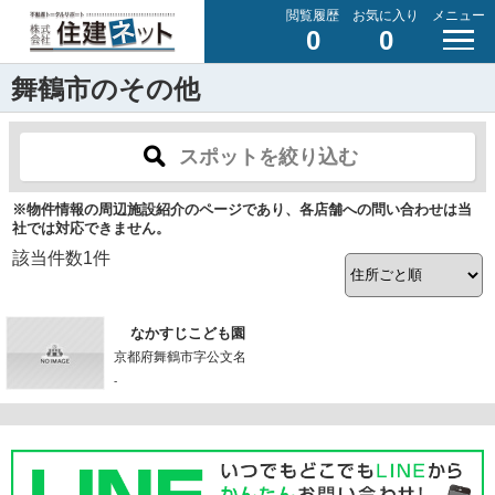
閲覧履歴
お気に入り
メニュー
0
0
舞鶴市のその他
スポットを絞り込む
※物件情報の周辺施設紹介のページであり、各店舗への問い合わせは当
社では対応できません。
該当件数
1
件
なかすじこども園
京都府舞鶴市字公文名
-