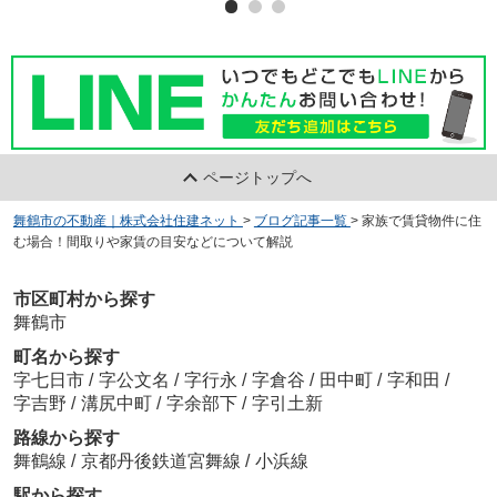
ページトップへ
舞鶴市の不動産｜株式会社住建ネット
>
ブログ記事一覧
>
家族で賃貸物件に住
む場合！間取りや家賃の目安などについて解説
市区町村から探す
舞鶴市
町名から探す
字七日市
/
字公文名
/
字行永
/
字倉谷
/
田中町
/
字和田
/
字吉野
/
溝尻中町
/
字余部下
/
字引土新
路線から探す
舞鶴線
/
京都丹後鉄道宮舞線
/
小浜線
駅から探す