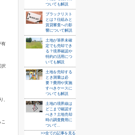
ついても解説
ブラックリスト
とは？仕組みと
賃貸審査への影
響について解説
土地が筆界未確
が有
定でも売却でき
る？境界確認や
特約の活用につ
いても解説
選択
土地を売却する
とき測量は必
要？費用や実施
すべきケースに
ついても解説
り、
土地の境界線は
どこまで確認す
べき？土地売却
時の調査費用に
るこ
ついて...
>>全ての記事を見る