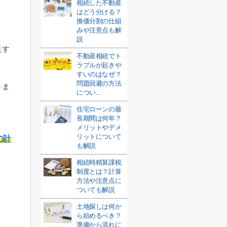
相続した不動産
はどう分ける？
換価分割の仕組
みや注意点も解
説
足す
不動産相続でト
ラブルが起きや
すいのはなぜ？
問題回避の方法
さま
につい...
住宅ローンの最
長期間は何年？
メリットやデメ
リットについて
の計
も解説
相続時精算課税
制度とは？計算
方法や注意点に
ついても解説
土地探しは何か
ら始めるべき？
準備から流れに