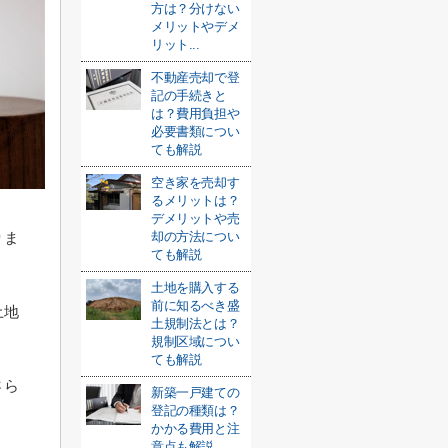
方は？分けない
メリットやデメ
リット...
不動産売却で登
記の手続きと
は？費用負担や
必要書類につい
ても解説
空き家を売却す
るメリットは？
デメリットや売
りま
却の方法につい
ても解説
土地を購入する
前に知るべき盛
土地
土規制法とは？
規制区域につい
ても解説
さら
新築一戸建ての
登記の種類は？
かかる費用と注
意点も解説