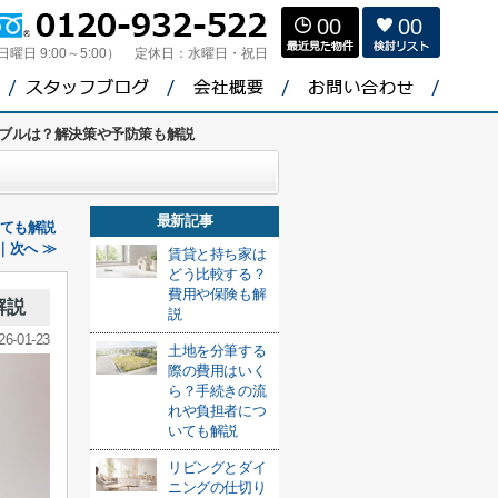
00
00
（日曜日 9:00～5:00）
定休日：
水曜日・祝日
ブルは？解決策や予防策も解説
最新記事
いても解説
｜次へ ≫
賃貸と持ち家は
どう比較する？
費用や保険も解
解説
説
26-01-23
土地を分筆する
際の費用はいく
ら？手続きの流
れや負担者につ
いても解説
リビングとダイ
ニングの仕切り