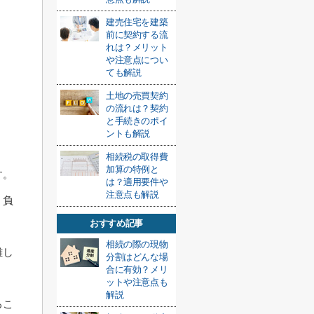
建売住宅を建築
前に契約する流
れは？メリット
や注意点につい
ても解説
土地の売買契約
の流れは？契約
と手続きのポイ
ントも解説
相続税の取得費
加算の特例と
す。
は？適用要件や
注意点も解説
、負
おすすめ記事
相続の際の現物
難し
分割はどんな場
合に有効？メリ
ットや注意点も
解説
るこ