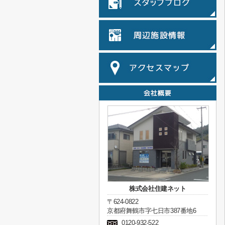
株式会社住建ネット
〒624-0822
京都府舞鶴市字七日市387番地6
0120-932-522