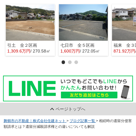
引土 全２区画
七日市 全５区画
福来 全３
1,309.6万円
/ 270.58㎡
1,600万円
/ 272.05㎡
871.92万円
ページトップへ
舞鶴市の不動産｜株式会社住建ネット
>
ブログ記事一覧
>
相続時の遺留分侵害
額請求とは？遺留分減殺請求権との違いについても解説