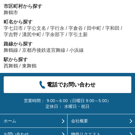
市区町村から探す
舞鶴市
町名から探す
字七日市
/
字公文名
/
字行永
/
字倉谷
/
田中町
/
字和田
/
字吉野
/
溝尻中町
/
字余部下
/
字引土新
路線から探す
舞鶴線
/
京都丹後鉄道宮舞線
/
小浜線
駅から探す
西舞鶴
/
東舞鶴
電話でお問い合わせ
営業時間：
9:00～6:00（日曜日 9:00～5:00）
定休日：
水曜日・祝日
ホーム
会社概要
お問い合わせ
物件リクエスト