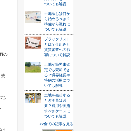
ついても解説
土地探しは何か
ら始めるべき？
準備から流れに
ついても解説
ブラックリスト
とは？仕組みと
賃貸審査への影
有の
響について解説
土地が筆界未確
定でも売却でき
る？境界確認や
く売
特約の活用につ
いても解説
土地を売却する
土地
とき測量は必
要？費用や実施
多
すべきケースに
ついても解説
>>全ての記事を見る
格は