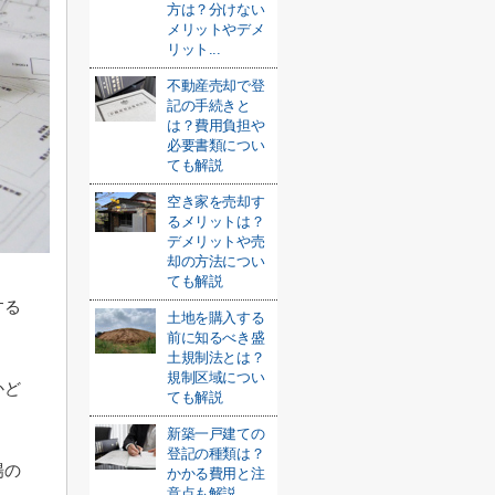
方は？分けない
メリットやデメ
リット...
不動産売却で登
記の手続きと
は？費用負担や
必要書類につい
ても解説
空き家を売却す
るメリットは？
デメリットや売
却の方法につい
ても解説
する
土地を購入する
前に知るべき盛
土規制法とは？
規制区域につい
かど
ても解説
新築一戸建ての
登記の種類は？
場の
かかる費用と注
意点も解説