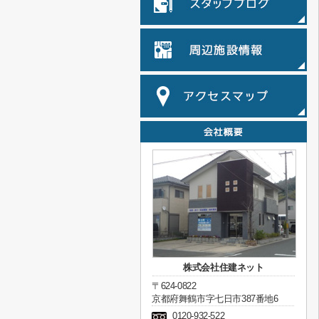
株式会社住建ネット
〒624-0822
京都府舞鶴市字七日市387番地6
0120-932-522