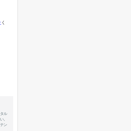
せ
く
タル
い。
テン