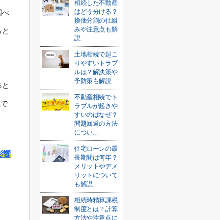
相続した不動産
はどう分ける？
調べ
換価分割の仕組
みや注意点も解
ると
説
土地相続で起こ
りやすいトラブ
。
ルは？解決策や
予防策も解説
％と
不動産相続でト
認で
ラブルが起きや
すいのはなぜ？
問題回避の方法
につい...
住宅ローンの最
影響
長期間は何年？
メリットやデメ
リットについて
も解説
相続時精算課税
制度とは？計算
方法や注意点に