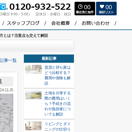
00
00
（日曜日 9:00～5:00）
定休日：
水曜日・祝日
方とは？注意点も交えて解説
最新記事
記事一覧
賃貸と持ち家は
どう比較する？
費用や保険も解
説
説
24-11-25
土地を分筆する
際の費用はいく
ら？手続きの流
れや負担者につ
いても解説
リビングとダイ
ニングの仕切り