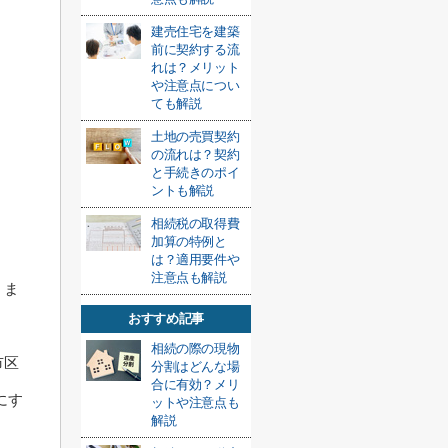
建売住宅を建築
前に契約する流
れは？メリット
や注意点につい
ても解説
土地の売買契約
の流れは？契約
と手続きのポイ
ントも解説
相続税の取得費
加算の特例と
は？適用要件や
注意点も解説
、ま
おすすめ記事
相続の際の現物
市区
分割はどんな場
合に有効？メリ
にす
ットや注意点も
解説