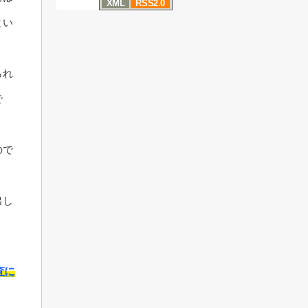
XML
RSS2.0
とい
られ
で
ので
出し
査に