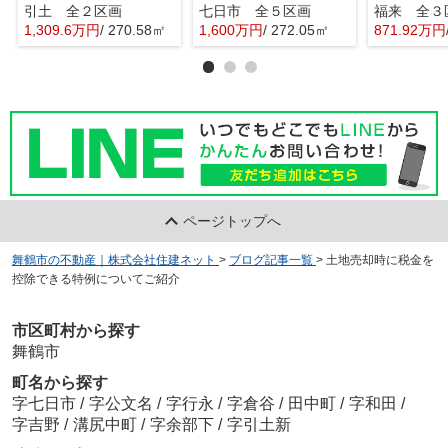
引土 全２区画
七日市 全５区画
福来 全３
1,309.6万円
/ 270.58㎡
1,600万円
/ 272.05㎡
871.92万円
ページトップへ
舞鶴市の不動産｜株式会社住建ネット
>
ブログ記事一覧
>
土地売却時に税金を
控除できる特例についてご紹介
市区町村から探す
舞鶴市
町名から探す
字七日市
/
字公文名
/
字行永
/
字倉谷
/
田中町
/
字和田
/
字吉野
/
溝尻中町
/
字余部下
/
字引土新